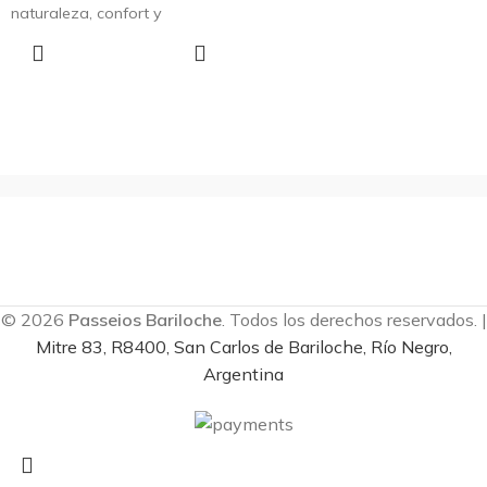
naturaleza, confort y
aventura en la estepa
RESERVAR
patagónica. Una experiencia
única diseñada para inspirar
y emocionar.
© 2026
Passeios Bariloche
. Todos los derechos reservados. |
Mitre 83, R8400, San Carlos de Bariloche, Río Negro,
Argentina