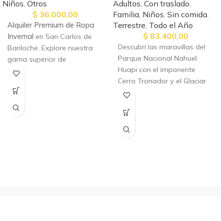
Niños
,
Otros
Adultos
,
Con traslado
,
$
36.000,00
Familia
,
Niños
,
Sin comida
,
Terrestre
,
Todo el Año
Alquiler Premium de Ropa
$
83.400,00
Invernal
en San Carlos de
Descubrí las maravillas del
Bariloche. Explore nuestra
Parque Nacional Nahuel
gama superior de
Huapi con el imponente
vestimenta para nieve, con
Cerro Tronador y el Glaciar
retiro y devolución prácticos.
Ventisquero Negro. Una
¡Asegure una experiencia
experiencia única que
segura y confortable en la
mezcla naturaleza, aventura
nieve!
y confort en cada paso.