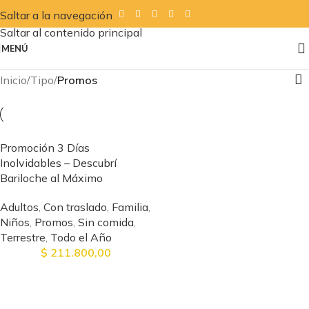
Saltar a la navegación
Saltar al contenido principal
MENÚ
Inicio
/
Tipo
/
Promos
Promoción 3 Días
Inolvidables – Descubrí
Bariloche al Máximo
Adultos
,
Con traslado
,
Familia
,
Niños
,
Promos
,
Sin comida
,
Terrestre
,
Todo el Año
$
211.800,00